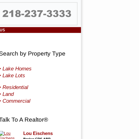
 US
Search by Property Type
• Lake Homes
• Lake Lots
• Residential
• Land
• Commercial
Talk To A Realtor®
Lou Eischens