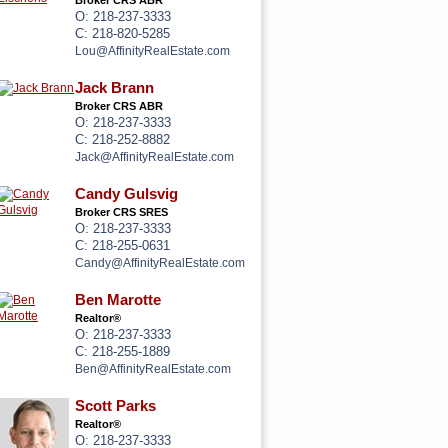
Broker CRS ABR
O: 218-237-3333
C: 218-820-5285
Lou@AffinityRealEstate.com
Jack Brann
Broker CRS ABR
O: 218-237-3333
C: 218-252-8882
Jack@AffinityRealEstate.com
Candy Gulsvig
Broker CRS SRES
O: 218-237-3333
C: 218-255-0631
Candy@AffinityRealEstate.com
Ben Marotte
Realtor®
O: 218-237-3333
C: 218-255-1889
Ben@AffinityRealEstate.com
Scott Parks
Realtor®
O: 218-237-3333