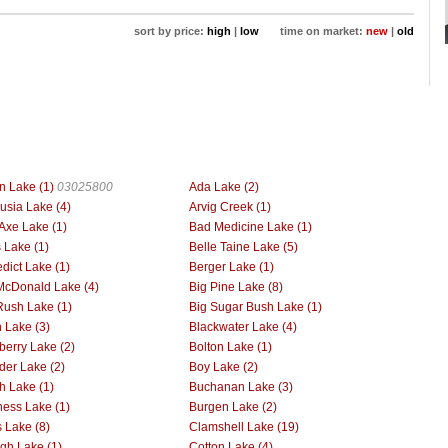
sort by price:
high
|
low
time on market:
new
|
old
n Lake (1)
03025800
Ada Lake (2)
usia Lake (4)
Arvig Creek (1)
Axe Lake (1)
Bad Medicine Lake (1)
 Lake (1)
Belle Taine Lake (5)
dict Lake (1)
Berger Lake (1)
McDonald Lake (4)
Big Pine Lake (8)
Rush Lake (1)
Big Sugar Bush Lake (1)
h Lake (3)
Blackwater Lake (4)
berry Lake (2)
Bolton Lake (1)
der Lake (2)
Boy Lake (2)
h Lake (1)
Buchanan Lake (3)
ess Lake (1)
Burgen Lake (2)
 Lake (8)
Clamshell Lake (19)
gh Lake (1)
Cotton Lake (4)