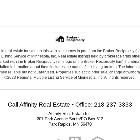
 to real estate for sale on this web site comes in part from the Broker Reciprocity (
Listing Service of Minnesota, Inc. Real estate listings held by brokerage firms other
arked with the Broker Reciprocity (sm) logo or the Broker Reciprocity (sm) thumbnail 
ailed information about them includes the name of the listing brokers. The informat
ed reliable but not guaranteed. Properties subject to prior sale, change or withdr
©2023 Regional Multiple Listing Service of Minnesota, Inc. All rights reserved.
Call Affinity Real Estate • Office: 218-237-3333
Affinity Real Estate Inc.
207 Park Avenue South/PO Box 512
Park Rapids, MN 56470