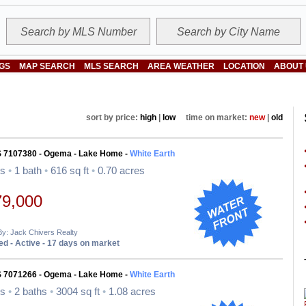
NGS
MAP SEARCH
MLS SEARCH
AREA WEATHER
LOCATION
ABOUT
sort by price:
high
|
low
time on market:
new
|
old
S 7107380 - Ogema - Lake Home -
White Earth
ds
•
1 bath
•
616 sq ft
•
0.70 acres
79,000
By: Jack Chivers Realty
d - Active - 17 days on market
S 7071266 - Ogema - Lake Home -
White Earth
ds
•
2 baths
•
3004 sq ft
•
1.08 acres