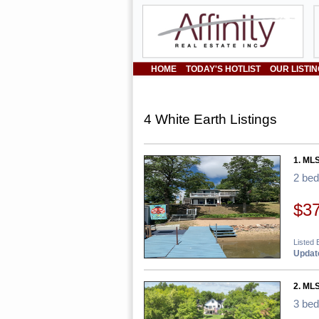
HOME
TODAY'S HOTLIST
OUR LISTI
4 White Earth Listings
1. ML
2 be
$3
Listed 
Update
2. ML
3 be