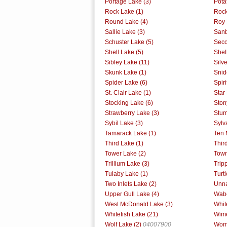
Portage Lake (3)
Pota
Rock Lake (1)
Rock
Round Lake (4)
Roy 
Sallie Lake (3)
Sanb
Schuster Lake (5)
Seco
Shell Lake (5)
Shell
Sibley Lake (11)
Silv
Skunk Lake (1)
Snid
Spider Lake (6)
Spiri
St. Clair Lake (1)
Star
Stocking Lake (6)
Ston
Strawberry Lake (3)
Stum
Sybil Lake (3)
Sylv
Tamarack Lake (1)
Ten 
Third Lake (1)
Thir
Tower Lake (2)
Town
Trillium Lake (3)
Trip
Tulaby Lake (1)
Turt
Two Inlets Lake (2)
Unna
Upper Gull Lake (4)
Wabe
West McDonald Lake (3)
Whit
Whitefish Lake (21)
Wime
Wolf Lake (2)
04007900
Woma