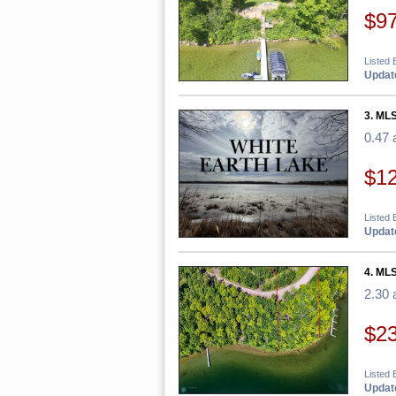
$9
Listed
Update
3. MLS
0.47 
$1
Listed
Update
4. MLS
2.30 
$2
Listed
Update