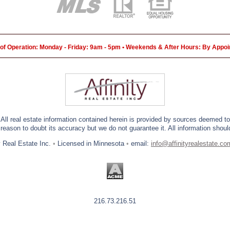
of Operation: Monday - Friday: 9am - 5pm • Weekends & After Hours: By Appo
 All real estate information contained herein is provided by sources deemed to 
eason to doubt its accuracy but we do not guarantee it. All information should
y Real Estate Inc.
•
Licensed in Minnesota
•
email:
info@affinityrealestate.co
216.73.216.51