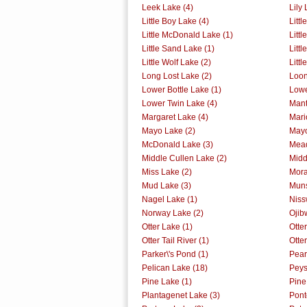
Leek Lake (4)
Lily 
Little Boy Lake (4)
Littl
Little McDonald Lake (1)
Littl
Little Sand Lake (1)
Litt
Little Wolf Lake (2)
Litt
Long Lost Lake (2)
Loon
Lower Bottle Lake (1)
Lowe
Lower Twin Lake (4)
Mant
Margaret Lake (4)
Mari
Mayo Lake (2)
Mayo
McDonald Lake (3)
Mead
Middle Cullen Lake (2)
Midd
Miss Lake (2)
Mora
Mud Lake (3)
Muns
Nagel Lake (1)
Niss
Norway Lake (2)
Ojib
Otter Lake (1)
Otter
Otter Tail River (1)
Otter
Parker\'s Pond (1)
Pear
Pelican Lake (18)
Peys
Pine Lake (1)
Pine
Plantagenet Lake (3)
Pont