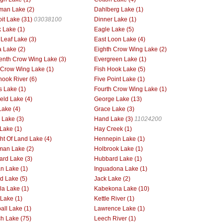
man Lake (2)
Dahlberg Lake (1)
oit Lake (31)
03038100
Dinner Lake (1)
 Lake (1)
Eagle Lake (5)
 Leaf Lake (3)
East Loon Lake (4)
 Lake (2)
Eighth Crow Wing Lake (2)
enth Crow Wing Lake (3)
Evergreen Lake (1)
h Crow Wing Lake (1)
Fish Hook Lake (5)
hook River (6)
Five Point Lake (1)
s Lake (1)
Fourth Crow Wing Lake (1)
ield Lake (4)
George Lake (13)
Lake (4)
Grace Lake (3)
Lake (3)
Hand Lake (3)
11024200
Lake (1)
Hay Creek (1)
ht Of Land Lake (4)
Hennepin Lake (1)
man Lake (2)
Holbrook Lake (1)
rd Lake (3)
Hubbard Lake (1)
an Lake (1)
Inguadona Lake (1)
nd Lake (5)
Jack Lake (2)
la Lake (1)
Kabekona Lake (10)
 Lake (1)
Kettle River (1)
all Lake (1)
Lawrence Lake (1)
h Lake (75)
Leech River (1)