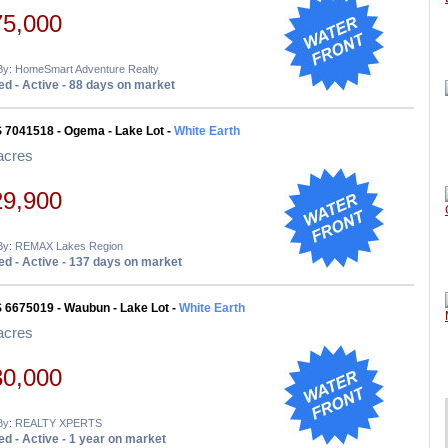
75,000
 By: HomeSmart Adventure Realty
d - Active - 88 days on market
 7041518 - Ogema - Lake Lot -
White Earth
acres
29,900
 By: REMAX Lakes Region
d - Active - 137 days on market
 6675019 - Waubun - Lake Lot -
White Earth
acres
30,000
 By: REALTY XPERTS
d - Active - 1 year on market