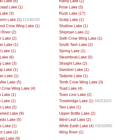
to Lake (6)
Rainy Lake (1)
stad Lake (1)
Rose Lake (5)
Lake (3)
Rush Lake (17)
orn Lake (1)
11036100
Scalp Lake (1)
nd Crow Wing Lake (1)
Shallow Lake (1)
 River (2)
Shipman Lake (1)
er Lake (2)
Sixth Crow Wing Lake (1)
er Lake (1)
South Twin Lake (2)
t Lake (1)
Spring Lake (1)
 Lake (6)
Steamboat Lake (5)
y Lake (3)
Straight Lake (2)
p Lake (1)
Sweitzer Lake (1)
an Lake (1)
Tadpole Lake (1)
Mile Lake (5)
Tenth Crow Wing Lake (3)
d Crow Wing Lake (4)
Toad Lake (4)
 Lake (1)
Town Line Lake (2)
p Lake (1)
Trowbridge Lake (1)
56053201
le Lake (2)
Two Lake (1)
med Lake (9)
Upper Bottle Lake (2)
do Lake (5)
West Leaf Lake (2)
e Lake (1)
White Earth Lake (4)
03032800
r Lake (2)
Wing River (1)
n Lake (9)