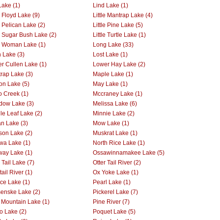
Lake (1)
Lind Lake (1)
e Floyd Lake (9)
Little Mantrap Lake (4)
e Pelican Lake (2)
Little Pine Lake (5)
le Sugar Bush Lake (2)
Little Turtle Lake (1)
le Woman Lake (1)
Long Lake (33)
 Lake (3)
Lost Lake (1)
r Cullen Lake (1)
Lower Hay Lake (2)
rap Lake (3)
Maple Lake (1)
on Lake (5)
May Lake (1)
 Creek (1)
Mccraney Lake (1)
ow Lake (3)
Melissa Lake (6)
le Leaf Lake (2)
Minnie Lake (2)
n Lake (3)
Mow Lake (1)
on Lake (2)
Muskrat Lake (1)
wa Lake (1)
North Rice Lake (1)
way Lake (1)
Ossawinnamakee Lake (5)
 Tail Lake (7)
Otter Tail River (2)
tail River (1)
Ox Yoke Lake (1)
ce Lake (1)
Pearl Lake (1)
enske Lake (2)
Pickerel Lake (7)
 Mountain Lake (1)
Pine River (7)
o Lake (2)
Poquet Lake (5)