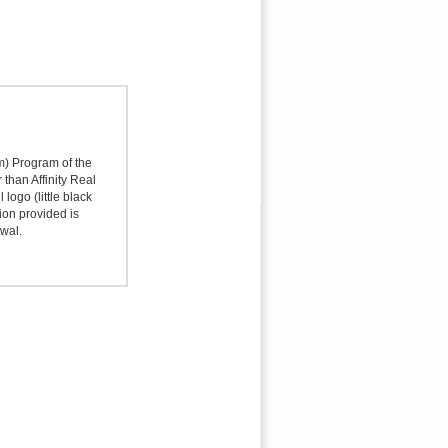
sm) Program of the
 than Affinity Real
logo (little black
ion provided is
awal.