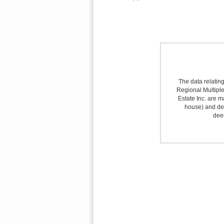
The data relating
Regional Multiple 
Estate Inc. are m
house) and det
deem