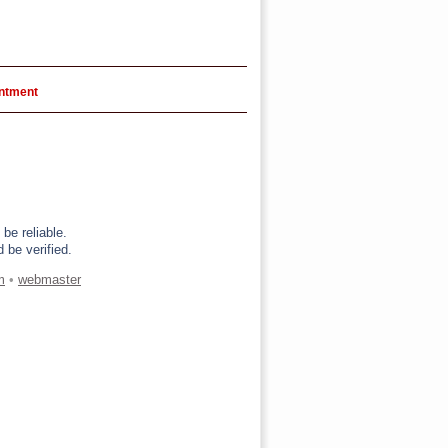
intment
be reliable.
 be verified.
m
•
webmaster