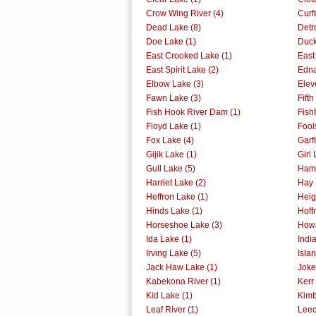
Crow Wing River (4)
Curf
Dead Lake (8)
Detr
Doe Lake (1)
Duck
East Crooked Lake (1)
East
East Spirit Lake (2)
Edna
Elbow Lake (3)
Elev
Fawn Lake (3)
Fift
Fish Hook River Dam (1)
Fish
Floyd Lake (1)
Fool
Fox Lake (4)
Garf
Gijik Lake (1)
Girl 
Gull Lake (5)
Ham 
Harriet Lake (2)
Hay 
Heffron Lake (1)
Heig
Hinds Lake (1)
Hoff
Horseshoe Lake (3)
Howa
Ida Lake (1)
Indi
Irving Lake (5)
Isla
Jack Haw Lake (1)
Joke
Kabekona River (1)
Kerr
Kid Lake (1)
Kimb
Leaf River (1)
Leec