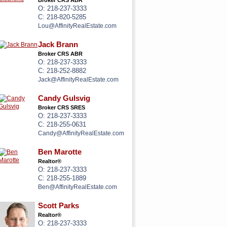
Broker CRS ABR
O: 218-237-3333
C: 218-820-5285
Lou@AffinityRealEstate.com
Jack Brann
Broker CRS ABR
O: 218-237-3333
C: 218-252-8882
Jack@AffinityRealEstate.com
Candy Gulsvig
Broker CRS SRES
O: 218-237-3333
C: 218-255-0631
Candy@AffinityRealEstate.com
Ben Marotte
Realtor®
O: 218-237-3333
C: 218-255-1889
Ben@AffinityRealEstate.com
Scott Parks
Realtor®
O: 218-237-3333