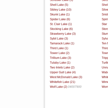
Shell Lake (5)
Shell
Sibley Lake (10)
Silv
Skunk Lake (1)
Snid
Spider Lake (6)
Spiri
St. Clair Lake (1)
Star
Stocking Lake (6)
Ston
Strawberry Lake (3)
Stum
Sybil Lake (3)
Sylv
Tamarack Lake (1)
Ten 
Third Lake (1)
Thir
Tower Lake (2)
Town
Trillium Lake (3)
Trip
Tulaby Lake (1)
Turt
Two Inlets Lake (2)
Unna
Upper Gull Lake (4)
Wabe
West McDonald Lake (3)
Whit
Whitefish Lake (21)
Wime
Wolf Lake (2)
04007900
Woma