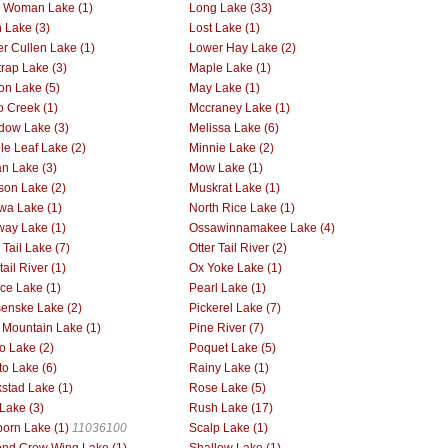
le Woman Lake (1)
Long Lake (33)
 Lake (3)
Lost Lake (1)
r Cullen Lake (1)
Lower Hay Lake (2)
rap Lake (3)
Maple Lake (1)
on Lake (5)
May Lake (1)
 Creek (1)
Mccraney Lake (1)
ow Lake (3)
Melissa Lake (6)
le Leaf Lake (2)
Minnie Lake (2)
n Lake (3)
Mow Lake (1)
on Lake (2)
Muskrat Lake (1)
wa Lake (1)
North Rice Lake (1)
way Lake (1)
Ossawinnamakee Lake (4)
 Tail Lake (7)
Otter Tail River (2)
tail River (1)
Ox Yoke Lake (1)
ce Lake (1)
Pearl Lake (1)
enske Lake (2)
Pickerel Lake (7)
 Mountain Lake (1)
Pine River (7)
o Lake (2)
Poquet Lake (5)
to Lake (6)
Rainy Lake (1)
stad Lake (1)
Rose Lake (5)
Lake (3)
Rush Lake (17)
orn Lake (1)
11036100
Scalp Lake (1)
nd Crow Wing Lake (1)
Shallow Lake (1)