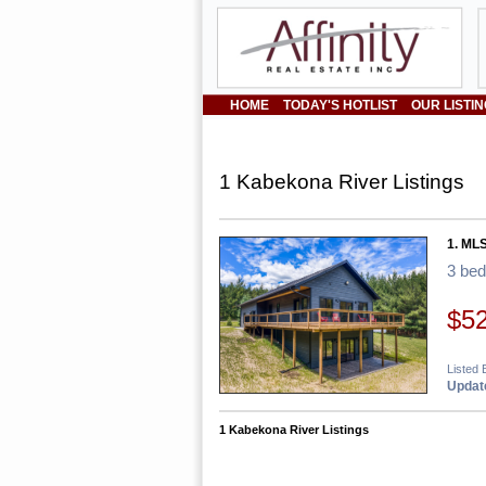
HOME
TODAY'S HOTLIST
OUR LISTI
1 Kabekona River Listings
1. MLS
3 be
$5
Listed 
Update
1 Kabekona River Listings