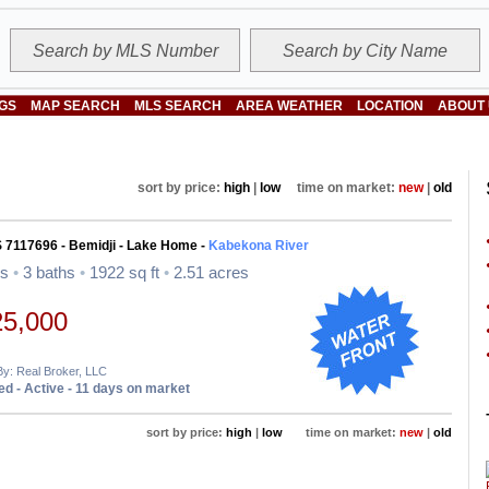
NGS
MAP SEARCH
MLS SEARCH
AREA WEATHER
LOCATION
ABOUT
sort by price:
high
|
low
time on market:
new
|
old
 7117696 - Bemidji - Lake Home -
Kabekona River
ds
•
3 baths
•
1922 sq ft
•
2.51 acres
25,000
By: Real Broker, LLC
d - Active - 11 days on market
sort by price:
high
|
low
time on market:
new
|
old