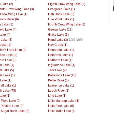
 Lake (2)
Eighth Crow Wing Lake (2)
enth Crow Wing Lake (3)
Evergreen Lake (1)
h Crow Wing Lake (1)
Fish Hook Lake (5)
hook River (6)
Five Point Lake (1)
s Lake (1)
Fourth Crow Wing Lake (1)
ield Lake (4)
George Lake (13)
Lake (4)
Grace Lake (3)
Lake (3)
Hand Lake (3)
11024200
Lake (1)
Hay Creek (1)
ht Of Land Lake (4)
Hennepin Lake (1)
man Lake (2)
Holbrook Lake (1)
rd Lake (3)
Hubbard Lake (1)
an Lake (1)
Inguadona Lake (1)
nd Lake (5)
Jack Lake (2)
la Lake (1)
Kabekona Lake (10)
 Lake (1)
Kettle River (1)
all Lake (1)
Lawrence Lake (1)
h Lake (75)
Leech River (1)
Lake (1)
Lind Lake (1)
e Floyd Lake (9)
Little Mantrap Lake (4)
e Pelican Lake (2)
Little Pine Lake (5)
le Sugar Bush Lake (2)
Little Turtle Lake (1)