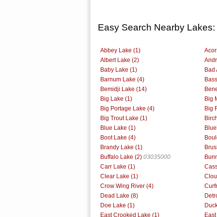
Easy Search Nearby Lakes:
Abbey Lake (1)
Acor
Albert Lake (2)
Andr
Baby Lake (1)
Bad 
Barnum Lake (4)
Bass
Bemidji Lake (14)
Bene
Big Lake (1)
Big 
Big Portage Lake (4)
Big 
Big Trout Lake (1)
Birc
Blue Lake (1)
Blue
Boot Lake (4)
Boul
Brandy Lake (1)
Brus
Buffalo Lake (2)
03035000
Bunn
Carr Lake (1)
Cass
Clear Lake (1)
Clou
Crow Wing River (4)
Curf
Dead Lake (8)
Detr
Doe Lake (1)
Duck
East Crooked Lake (1)
East