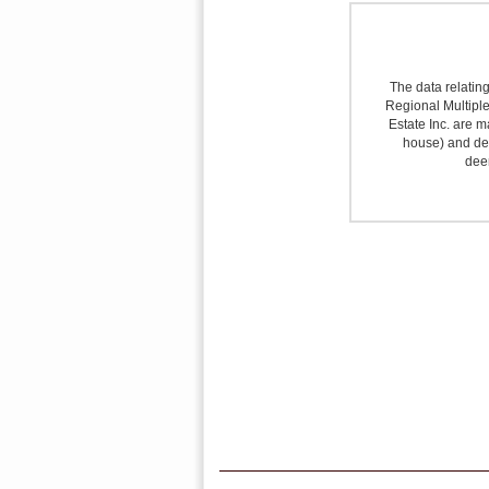
The data relating
Regional Multiple 
Estate Inc. are m
house) and det
deem