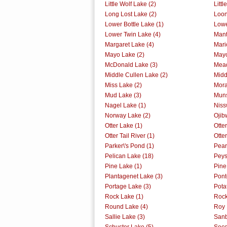
Little Wolf Lake (2)
Litt
Long Lost Lake (2)
Loon
Lower Bottle Lake (1)
Lowe
Lower Twin Lake (4)
Mant
Margaret Lake (4)
Mari
Mayo Lake (2)
Mayo
McDonald Lake (3)
Mead
Middle Cullen Lake (2)
Midd
Miss Lake (2)
Mora
Mud Lake (3)
Muns
Nagel Lake (1)
Niss
Norway Lake (2)
Ojib
Otter Lake (1)
Otter
Otter Tail River (1)
Otter
Parker\'s Pond (1)
Pear
Pelican Lake (18)
Peys
Pine Lake (1)
Pine
Plantagenet Lake (3)
Pont
Portage Lake (3)
Pota
Rock Lake (1)
Rock
Round Lake (4)
Roy 
Sallie Lake (3)
Sanb
Schuster Lake (5)
Seco