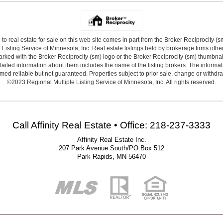
 to real estate for sale on this web site comes in part from the Broker Reciprocity (
Listing Service of Minnesota, Inc. Real estate listings held by brokerage firms other
arked with the Broker Reciprocity (sm) logo or the Broker Reciprocity (sm) thumbnail 
ailed information about them includes the name of the listing brokers. The informat
ed reliable but not guaranteed. Properties subject to prior sale, change or withdr
©2023 Regional Multiple Listing Service of Minnesota, Inc. All rights reserved.
Call Affinity Real Estate • Office: 218-237-3333
Affinity Real Estate Inc.
207 Park Avenue South/PO Box 512
Park Rapids, MN 56470