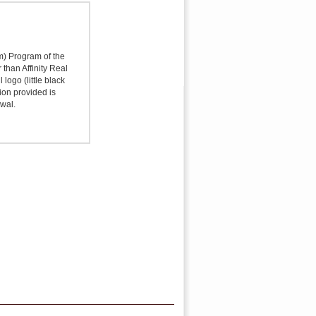
sm) Program of the
 than Affinity Real
logo (little black
ion provided is
awal.