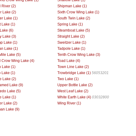
 River (2)
Shipman Lake (1)
er Lake (2)
Sixth Crow Wing Lake (1)
er Lake (1)
South Twin Lake (2)
t Lake (1)
Spring Lake (1)
 Lake (6)
Steamboat Lake (5)
y Lake (3)
Straight Lake (2)
p Lake (1)
Sweitzer Lake (1)
an Lake (1)
Tadpole Lake (1)
Mile Lake (5)
Tenth Crow Wing Lake (3)
d Crow Wing Lake (4)
Toad Lake (4)
 Lake (1)
Town Line Lake (2)
p Lake (1)
Trowbridge Lake (1)
56053201
le Lake (2)
Two Lake (1)
med Lake (9)
Upper Bottle Lake (2)
do Lake (5)
West Leaf Lake (2)
e Lake (1)
White Earth Lake (4)
03032800
r Lake (2)
Wing River (1)
n Lake (9)