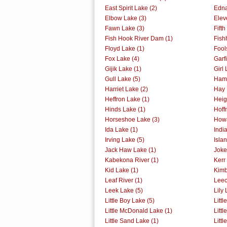
East Spirit Lake (2)
Edna
Elbow Lake (3)
Elev
Fawn Lake (3)
Fift
Fish Hook River Dam (1)
Fish
Floyd Lake (1)
Fool
Fox Lake (4)
Garf
Gijik Lake (1)
Girl 
Gull Lake (5)
Ham 
Harriet Lake (2)
Hay 
Heffron Lake (1)
Heig
Hinds Lake (1)
Hoff
Horseshoe Lake (3)
Howa
Ida Lake (1)
Indi
Irving Lake (5)
Isla
Jack Haw Lake (1)
Joke
Kabekona River (1)
Kerr
Kid Lake (1)
Kimb
Leaf River (1)
Leec
Leek Lake (5)
Lily 
Little Boy Lake (5)
Littl
Little McDonald Lake (1)
Littl
Little Sand Lake (1)
Litt