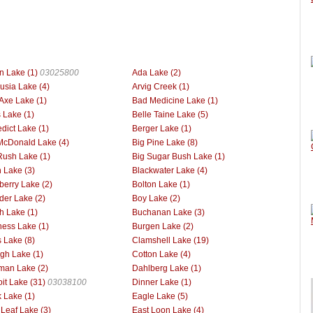
n Lake (1)
03025800
Ada Lake (2)
usia Lake (4)
Arvig Creek (1)
Axe Lake (1)
Bad Medicine Lake (1)
 Lake (1)
Belle Taine Lake (5)
dict Lake (1)
Berger Lake (1)
McDonald Lake (4)
Big Pine Lake (8)
Rush Lake (1)
Big Sugar Bush Lake (1)
h Lake (3)
Blackwater Lake (4)
berry Lake (2)
Bolton Lake (1)
der Lake (2)
Boy Lake (2)
h Lake (1)
Buchanan Lake (3)
ess Lake (1)
Burgen Lake (2)
 Lake (8)
Clamshell Lake (19)
gh Lake (1)
Cotton Lake (4)
man Lake (2)
Dahlberg Lake (1)
oit Lake (31)
03038100
Dinner Lake (1)
 Lake (1)
Eagle Lake (5)
 Leaf Lake (3)
East Loon Lake (4)