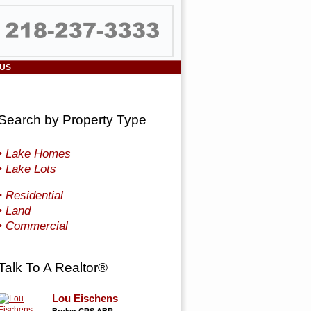
 US
Search by Property Type
• Lake Homes
• Lake Lots
• Residential
• Land
• Commercial
Talk To A Realtor®
Lou Eischens