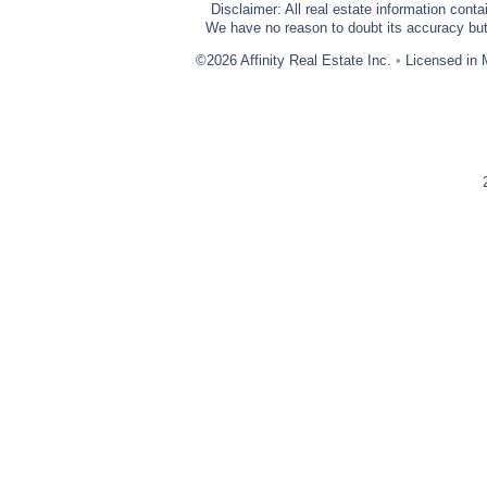
Disclaimer: All real estate information cont
We have no reason to doubt its accuracy but w
©2026 Affinity Real Estate Inc.
•
Licensed in 