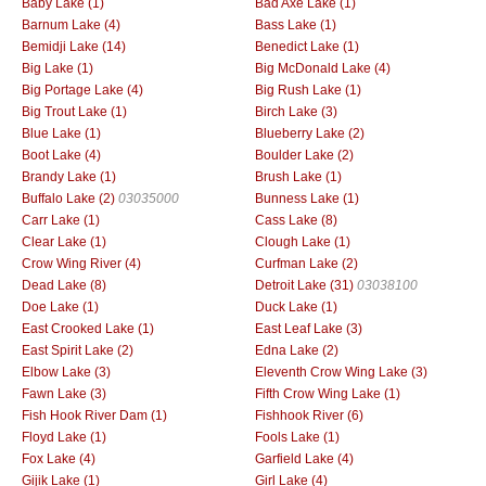
Baby Lake (1)
Bad Axe Lake (1)
Barnum Lake (4)
Bass Lake (1)
Bemidji Lake (14)
Benedict Lake (1)
Big Lake (1)
Big McDonald Lake (4)
Big Portage Lake (4)
Big Rush Lake (1)
Big Trout Lake (1)
Birch Lake (3)
Blue Lake (1)
Blueberry Lake (2)
Boot Lake (4)
Boulder Lake (2)
Brandy Lake (1)
Brush Lake (1)
Buffalo Lake (2)
03035000
Bunness Lake (1)
Carr Lake (1)
Cass Lake (8)
Clear Lake (1)
Clough Lake (1)
Crow Wing River (4)
Curfman Lake (2)
Dead Lake (8)
Detroit Lake (31)
03038100
Doe Lake (1)
Duck Lake (1)
East Crooked Lake (1)
East Leaf Lake (3)
East Spirit Lake (2)
Edna Lake (2)
Elbow Lake (3)
Eleventh Crow Wing Lake (3)
Fawn Lake (3)
Fifth Crow Wing Lake (1)
Fish Hook River Dam (1)
Fishhook River (6)
Floyd Lake (1)
Fools Lake (1)
Fox Lake (4)
Garfield Lake (4)
Gijik Lake (1)
Girl Lake (4)