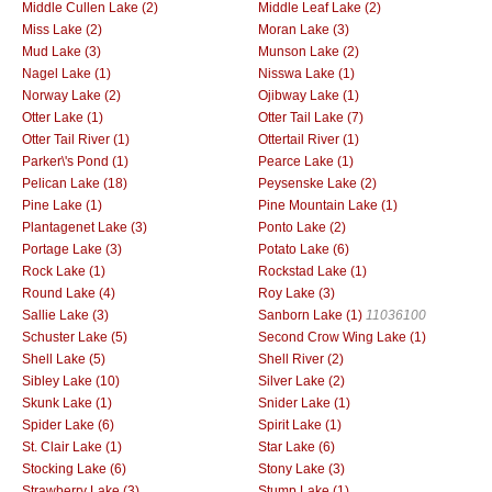
Middle Cullen Lake (2)
Middle Leaf Lake (2)
Miss Lake (2)
Moran Lake (3)
Mud Lake (3)
Munson Lake (2)
Nagel Lake (1)
Nisswa Lake (1)
Norway Lake (2)
Ojibway Lake (1)
Otter Lake (1)
Otter Tail Lake (7)
Otter Tail River (1)
Ottertail River (1)
Parker\'s Pond (1)
Pearce Lake (1)
Pelican Lake (18)
Peysenske Lake (2)
Pine Lake (1)
Pine Mountain Lake (1)
Plantagenet Lake (3)
Ponto Lake (2)
Portage Lake (3)
Potato Lake (6)
Rock Lake (1)
Rockstad Lake (1)
Round Lake (4)
Roy Lake (3)
Sallie Lake (3)
Sanborn Lake (1)
11036100
Schuster Lake (5)
Second Crow Wing Lake (1)
Shell Lake (5)
Shell River (2)
Sibley Lake (10)
Silver Lake (2)
Skunk Lake (1)
Snider Lake (1)
Spider Lake (6)
Spirit Lake (1)
St. Clair Lake (1)
Star Lake (6)
Stocking Lake (6)
Stony Lake (3)
Strawberry Lake (3)
Stump Lake (1)