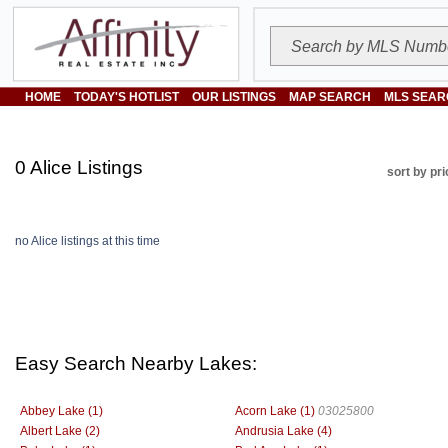
HOME
TODAY'S HOTLIST
OUR LISTINGS
MAP SEARCH
MLS SEAR
0 Alice Listings
sort by pri
no Alice listings at this time
Easy Search Nearby Lakes:
Abbey Lake (1)
Acorn Lake (1)
03025800
Albert Lake (2)
Andrusia Lake (4)