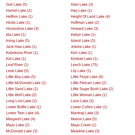
Gull Lake (5)
Ham Lake (3)
Harriet Lake (2)
Hay Lake (1)
Heffron Lake (1)
Height Of Land Lake (4)
Hinds Lake (1)
Hoffman Lake (2)
Horseshoe Lake (3)
Howard Lake (3)
Ida Lake (1)
Indian Lake (1)
Irving Lake (5)
Island Lake (5)
Jack Haw Lake (1)
Jokela Lake (1)
Kabekona River (1)
Kerr Lake (1)
Kid Lake (1)
Kimball Lake (1)
Leaf River (1)
Leech Lake (75)
Leek Lake (5)
Lily Lake (1)
Little Boy Lake (5)
Little Floyd Lake (9)
Little McDonald Lake (1)
Little Pelican Lake (2)
Little Sand Lake (1)
Little Sugar Bush Lake (2)
Little Wolf Lake (2)
Little Woman Lake (1)
Long Lost Lake (2)
Loon Lake (3)
Lower Bottle Lake (1)
Lower Cullen Lake (1)
Lower Twin Lake (4)
Mantrap Lake (3)
Margaret Lake (4)
Marion Lake (5)
Mayo Lake (2)
Mayo Creek (1)
McDonald Lake (3)
Meadow Lake (3)