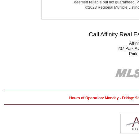
deemed reliable but not guaranteed. Pr
©2023 Regional Multiple Listing 
Call Affinity Real 
Affin
207 Park A
Park
Hours of Operation: Monday - Friday: 