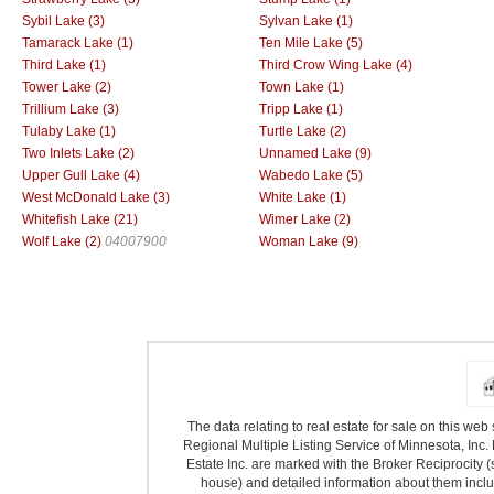
Sybil Lake (3)
Sylvan Lake (1)
Tamarack Lake (1)
Ten Mile Lake (5)
Third Lake (1)
Third Crow Wing Lake (4)
Tower Lake (2)
Town Lake (1)
Trillium Lake (3)
Tripp Lake (1)
Tulaby Lake (1)
Turtle Lake (2)
Two Inlets Lake (2)
Unnamed Lake (9)
Upper Gull Lake (4)
Wabedo Lake (5)
West McDonald Lake (3)
White Lake (1)
Whitefish Lake (21)
Wimer Lake (2)
Wolf Lake (2)
04007900
Woman Lake (9)
The data relating to real estate for sale on this we
Regional Multiple Listing Service of Minnesota, Inc. 
Estate Inc. are marked with the Broker Reciprocity (
house) and detailed information about them includ