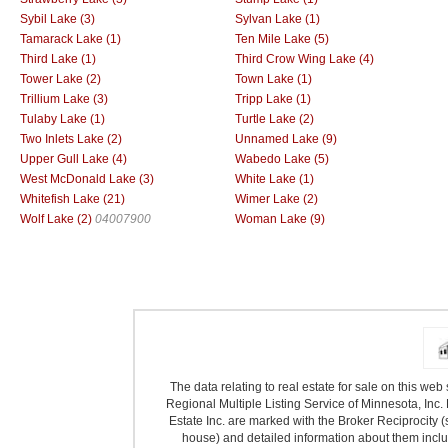
Sybil Lake (3)
Sylvan Lake (1)
Tamarack Lake (1)
Ten Mile Lake (5)
Third Lake (1)
Third Crow Wing Lake (4)
Tower Lake (2)
Town Lake (1)
Trillium Lake (3)
Tripp Lake (1)
Tulaby Lake (1)
Turtle Lake (2)
Two Inlets Lake (2)
Unnamed Lake (9)
Upper Gull Lake (4)
Wabedo Lake (5)
West McDonald Lake (3)
White Lake (1)
Whitefish Lake (21)
Wimer Lake (2)
Wolf Lake (2)
04007900
Woman Lake (9)
The data relating to real estate for sale on this we
Regional Multiple Listing Service of Minnesota, Inc. 
Estate Inc. are marked with the Broker Reciprocity (
house) and detailed information about them includ