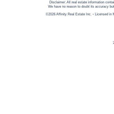
Disclaimer: All real estate information cont
We have no reason to doubt its accuracy but w
©2026 Affinity Real Estate Inc.
•
Licensed in 