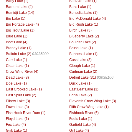
Baby Lake (1)
Bad Axe Lake (1)
Barnum Lake (4)
Bass Lake (1)
Bemidji Lake (14)
Benedict Lake (1)
Big Lake (1)
Big McDonald Lake (4)
Big Portage Lake (4)
Big Rush Lake (1)
Big Trout Lake (1)
Birch Lake (3)
Blue Lake (1)
Blueberry Lake (2)
Boot Lake (4)
Boulder Lake (2)
Brandy Lake (1)
Brush Lake (1)
Buffalo Lake (2)
03035000
Bunness Lake (1)
Carr Lake (1)
Cass Lake (8)
Clear Lake (1)
Clough Lake (1)
Crow Wing River (4)
Curfman Lake (2)
Dead Lake (8)
Detroit Lake (31)
03038100
Doe Lake (1)
Duck Lake (1)
East Crooked Lake (1)
East Leaf Lake (3)
East Spirit Lake (2)
Edna Lake (2)
Elbow Lake (3)
Eleventh Crow Wing Lake (3)
Fawn Lake (3)
Fifth Crow Wing Lake (1)
Fish Hook River Dam (1)
Fishhook River (6)
Floyd Lake (1)
Fools Lake (1)
Fox Lake (4)
Garfield Lake (4)
Gijik Lake (1)
Girl Lake (4)