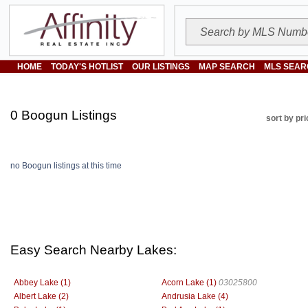
HOME
TODAY'S HOTLIST
OUR LISTINGS
MAP SEARCH
MLS SEAR
0 Boogun Listings
sort by pri
no Boogun listings at this time
Easy Search Nearby Lakes:
Abbey Lake (1)
Acorn Lake (1)
03025800
Albert Lake (2)
Andrusia Lake (4)