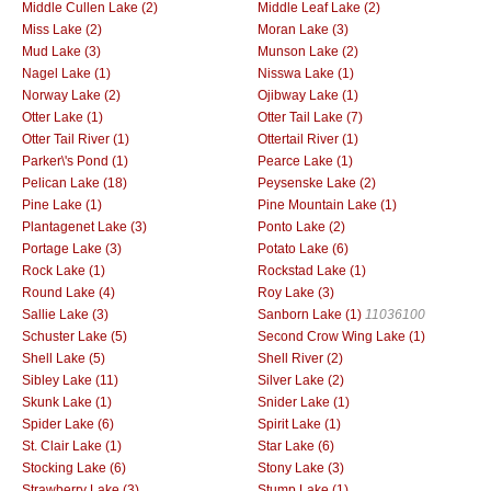
Middle Cullen Lake (2)
Middle Leaf Lake (2)
Miss Lake (2)
Moran Lake (3)
Mud Lake (3)
Munson Lake (2)
Nagel Lake (1)
Nisswa Lake (1)
Norway Lake (2)
Ojibway Lake (1)
Otter Lake (1)
Otter Tail Lake (7)
Otter Tail River (1)
Ottertail River (1)
Parker\'s Pond (1)
Pearce Lake (1)
Pelican Lake (18)
Peysenske Lake (2)
Pine Lake (1)
Pine Mountain Lake (1)
Plantagenet Lake (3)
Ponto Lake (2)
Portage Lake (3)
Potato Lake (6)
Rock Lake (1)
Rockstad Lake (1)
Round Lake (4)
Roy Lake (3)
Sallie Lake (3)
Sanborn Lake (1)
11036100
Schuster Lake (5)
Second Crow Wing Lake (1)
Shell Lake (5)
Shell River (2)
Sibley Lake (11)
Silver Lake (2)
Skunk Lake (1)
Snider Lake (1)
Spider Lake (6)
Spirit Lake (1)
St. Clair Lake (1)
Star Lake (6)
Stocking Lake (6)
Stony Lake (3)
Strawberry Lake (3)
Stump Lake (1)