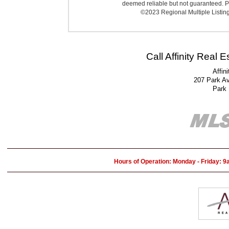
deemed reliable but not guaranteed. Pr
©2023 Regional Multiple Listing 
Call Affinity Real 
Affin
207 Park A
Park
Hours of Operation: Monday - Friday: 