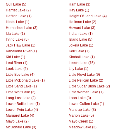
Gull Lake (5)
Ham Lake (3)
Harriet Lake (2)
Hay Lake (1)
Heffron Lake (1)
Height Of Land Lake (4)
Hinds Lake (1)
Hoffman Lake (2)
Horseshoe Lake (3)
Howard Lake (3)
Ida Lake (1)
Indian Lake (1)
Irving Lake (5)
Island Lake (5)
Jack Haw Lake (1)
Jokela Lake (1)
Kabekona River (1)
Kerr Lake (1)
Kid Lake (1)
Kimball Lake (1)
Leaf River (1)
Leech Lake (75)
Leek Lake (5)
Lily Lake (1)
Little Boy Lake (4)
Little Floyd Lake (9)
Little McDonald Lake (1)
Little Pelican Lake (2)
Little Sand Lake (1)
Little Sugar Bush Lake (2)
Little Wolf Lake (2)
Little Woman Lake (1)
Long Lost Lake (2)
Loon Lake (3)
Lower Bottle Lake (1)
Lower Cullen Lake (1)
Lower Twin Lake (4)
Mantrap Lake (3)
Margaret Lake (4)
Marion Lake (5)
Mayo Lake (2)
Mayo Creek (1)
McDonald Lake (3)
Meadow Lake (3)