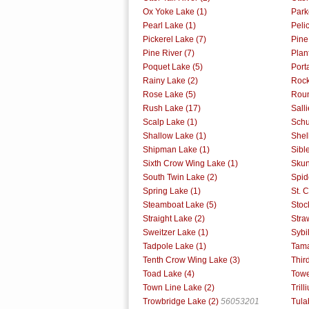
Ox Yoke Lake (1)
Park
Pearl Lake (1)
Peli
Pickerel Lake (7)
Pine
Pine River (7)
Plan
Poquet Lake (5)
Port
Rainy Lake (2)
Rock
Rose Lake (5)
Roun
Rush Lake (17)
Sall
Scalp Lake (1)
Schu
Shallow Lake (1)
Shel
Shipman Lake (1)
Sibl
Sixth Crow Wing Lake (1)
Skun
South Twin Lake (2)
Spid
Spring Lake (1)
St. C
Steamboat Lake (5)
Stoc
Straight Lake (2)
Stra
Sweitzer Lake (1)
Sybi
Tadpole Lake (1)
Tama
Tenth Crow Wing Lake (3)
Thir
Toad Lake (4)
Towe
Town Line Lake (2)
Trill
Trowbridge Lake (2)
56053201
Tula