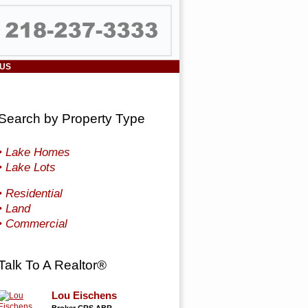
 US
Search by Property Type
• Lake Homes
• Lake Lots
• Residential
• Land
• Commercial
Talk To A Realtor®
Lou Eischens