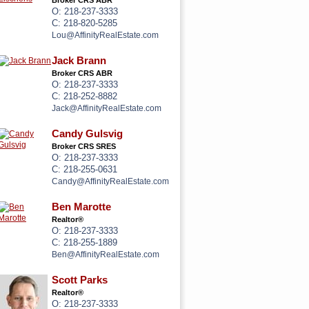
Broker CRS ABR
O: 218-237-3333
C: 218-820-5285
Lou@AffinityRealEstate.com
Jack Brann
Broker CRS ABR
O: 218-237-3333
C: 218-252-8882
Jack@AffinityRealEstate.com
Candy Gulsvig
Broker CRS SRES
O: 218-237-3333
C: 218-255-0631
Candy@AffinityRealEstate.com
Ben Marotte
Realtor®
O: 218-237-3333
C: 218-255-1889
Ben@AffinityRealEstate.com
Scott Parks
Realtor®
O: 218-237-3333