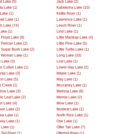
nd Lake (5)
Jack Lake (2)
la Lake (1)
Kabekona Lake (10)
 Lake (1)
Kettle River (1)
all Lake (1)
Lawrence Lake (1)
h Lake (74)
Leech River (1)
Lake (1)
Lind Lake (1)
e Floyd Lake (9)
Little Mantrap Lake (4)
e Pelican Lake (2)
Little Pine Lake (5)
le Sugar Bush Lake (2)
Little Turtle Lake (1)
le Woman Lake (1)
Long Lake (33)
 Lake (3)
Lost Lake (1)
r Cullen Lake (1)
Lower Hay Lake (2)
rap Lake (3)
Maple Lake (1)
on Lake (5)
May Lake (1)
 Creek (1)
Mccraney Lake (1)
ow Lake (3)
Melissa Lake (6)
le Leaf Lake (2)
Minnie Lake (2)
n Lake (4)
Mow Lake (1)
on Lake (2)
Muskrat Lake (1)
wa Lake (1)
North Rice Lake (1)
way Lake (1)
Ose Lake (1)
r Lake (1)
Otter Tail Lake (7)
 Tail River (1)
Ottertail River (1)