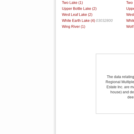
Two Lake (1)
Two 
Upper Bottle Lake (2)
Uppe
West Leaf Lake (2)
West
White Earth Lake (4)
03032800
Whit
Wing River (1)
Wolf
The data relating
Regional Multiple 
Estate Inc. are m
house) and det
deem