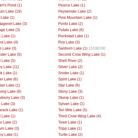
er\'s Pond (1)
Pearce Lake (1)
can Lake (19)
Peysenske Lake (2)
 Lake (1)
Pine Mountain Lake (1)
tagenet Lake (3)
Ponto Lake (2)
age Lake (3)
Potato Lake (6)
 Lake (1)
Rockstad Lake (1)
d Lake (4)
Roy Lake (3)
ie Lake (3)
Sanborn Lake (1)
11036100
ster Lake (5)
Second Crow Wing Lake (1)
l Lake (5)
Shell River (2)
ey Lake (11)
Silver Lake (2)
k Lake (1)
Snider Lake (1)
er Lake (6)
Spirit Lake (1)
lair Lake (1)
Star Lake (6)
king Lake (6)
Stony Lake (3)
wberry Lake (3)
Stump Lake (1)
l Lake (3)
Sylvan Lake (1)
rack Lake (1)
Ten Mile Lake (5)
d Lake (1)
Third Crow Wing Lake (4)
r Lake (2)
Town Lake (1)
ium Lake (3)
Tripp Lake (1)
by Lake (1)
Turtle Lake (2)