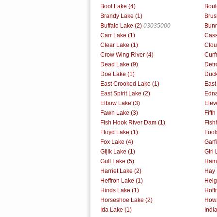
Boot Lake (4)
Boul
Brandy Lake (1)
Brus
Buffalo Lake (2)
03035000
Bunn
Carr Lake (1)
Cass
Clear Lake (1)
Clou
Crow Wing River (4)
Curf
Dead Lake (9)
Detr
Doe Lake (1)
Duck
East Crooked Lake (1)
East
East Spirit Lake (2)
Edna
Elbow Lake (3)
Elev
Fawn Lake (3)
Fift
Fish Hook River Dam (1)
Fish
Floyd Lake (1)
Fool
Fox Lake (4)
Garf
Gijik Lake (1)
Girl 
Gull Lake (5)
Ham 
Harriet Lake (2)
Hay 
Heffron Lake (1)
Heig
Hinds Lake (1)
Hoff
Horseshoe Lake (2)
Howa
Ida Lake (1)
Indi