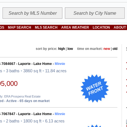
NGS
MAP SEARCH
MLS SEARCH
AREA WEATHER
LOCATION
ABOUT
sort by price:
high
|
low
time on market:
new
|
old
S 7084667 - Laporte - Lake Home -
Minnie
ds
•
3 baths
•
3860 sq ft
•
11.84 acres
95,000
By: ERA Prospera Real Estate
d - Active - 65 days on market
S 7067847 - Laporte - Lake Home -
Minnie
ds
•
2 baths
•
1800 sq ft
•
6.13 acres