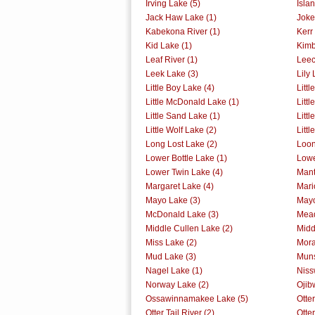
Irving Lake (5)
Isla
Jack Haw Lake (1)
Joke
Kabekona River (1)
Kerr
Kid Lake (1)
Kimb
Leaf River (1)
Leec
Leek Lake (3)
Lily 
Little Boy Lake (4)
Littl
Little McDonald Lake (1)
Littl
Little Sand Lake (1)
Litt
Little Wolf Lake (2)
Litt
Long Lost Lake (2)
Loon
Lower Bottle Lake (1)
Lowe
Lower Twin Lake (4)
Mant
Margaret Lake (4)
Mari
Mayo Lake (3)
Mayo
McDonald Lake (3)
Mead
Middle Cullen Lake (2)
Midd
Miss Lake (2)
Mora
Mud Lake (3)
Muns
Nagel Lake (1)
Niss
Norway Lake (2)
Ojib
Ossawinnamakee Lake (5)
Otte
Otter Tail River (2)
Otter