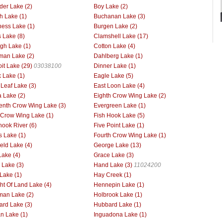
der Lake (2)
Boy Lake (2)
h Lake (1)
Buchanan Lake (3)
ess Lake (1)
Burgen Lake (2)
 Lake (8)
Clamshell Lake (17)
gh Lake (1)
Cotton Lake (4)
man Lake (2)
Dahlberg Lake (1)
oit Lake (29)
03038100
Dinner Lake (1)
 Lake (1)
Eagle Lake (5)
 Leaf Lake (3)
East Loon Lake (4)
 Lake (2)
Eighth Crow Wing Lake (2)
enth Crow Wing Lake (3)
Evergreen Lake (1)
h Crow Wing Lake (1)
Fish Hook Lake (5)
hook River (6)
Five Point Lake (1)
s Lake (1)
Fourth Crow Wing Lake (1)
ield Lake (4)
George Lake (13)
Lake (4)
Grace Lake (3)
Lake (3)
Hand Lake (3)
11024200
Lake (1)
Hay Creek (1)
ht Of Land Lake (4)
Hennepin Lake (1)
man Lake (2)
Holbrook Lake (1)
rd Lake (3)
Hubbard Lake (1)
an Lake (1)
Inguadona Lake (1)