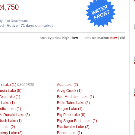
24,750
By: 218 Real Estate
d - Active - 71 days on market
sort by price:
high
|
low
time on market:
new
|
old
n Lake (1)
03025800
Ada Lake (2)
usia Lake (5)
Arvig Creek (1)
Axe Lake (1)
Bad Medicine Lake (1)
 Lake (1)
Belle Taine Lake (5)
dict Lake (1)
Berger Lake (1)
McDonald Lake (3)
Big Pine Lake (8)
Rush Lake (1)
Big Sugar Bush Lake (1)
h Lake (2)
Blackwater Lake (2)
berry Lake (2)
Bolton Lake (1)