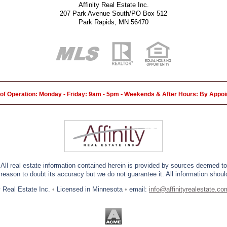
Affinity Real Estate Inc.
207 Park Avenue South/PO Box 512
Park Rapids, MN 56470
of Operation: Monday - Friday: 9am - 5pm • Weekends & After Hours: By Appo
 All real estate information contained herein is provided by sources deemed to 
eason to doubt its accuracy but we do not guarantee it. All information should
y Real Estate Inc.
•
Licensed in Minnesota
•
email:
info@affinityrealestate.co