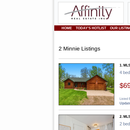
HOME
TODAY'S HOTLIST
OUR LISTI
2 Minnie Listings
1. ML
4 be
$6
Listed 
Update
2. ML
2 be