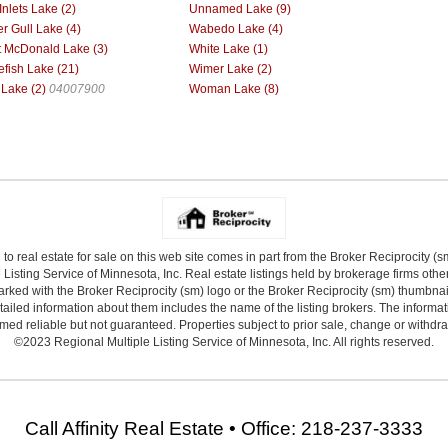
Inlets Lake (2)
Unnamed Lake (9)
r Gull Lake (4)
Wabedo Lake (4)
 McDonald Lake (3)
White Lake (1)
efish Lake (21)
Wimer Lake (2)
 Lake (2)
04007900
Woman Lake (8)
 to real estate for sale on this web site comes in part from the Broker Reciprocity (
Listing Service of Minnesota, Inc. Real estate listings held by brokerage firms other
arked with the Broker Reciprocity (sm) logo or the Broker Reciprocity (sm) thumbnail 
ailed information about them includes the name of the listing brokers. The informat
ed reliable but not guaranteed. Properties subject to prior sale, change or withdr
©2023 Regional Multiple Listing Service of Minnesota, Inc. All rights reserved.
Call Affinity Real Estate • Office: 218-237-3333