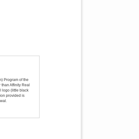
sm) Program of the
 than Affinity Real
logo (little black
ion provided is
awal.