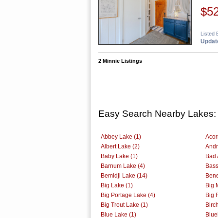
$5
Listed 
Update
2 Minnie Listings
Easy Search Nearby Lakes:
Abbey Lake (1)
Acor
Albert Lake (2)
Andr
Baby Lake (1)
Bad 
Barnum Lake (4)
Bass
Bemidji Lake (14)
Bene
Big Lake (1)
Big 
Big Portage Lake (4)
Big 
Big Trout Lake (1)
Birc
Blue Lake (1)
Blue