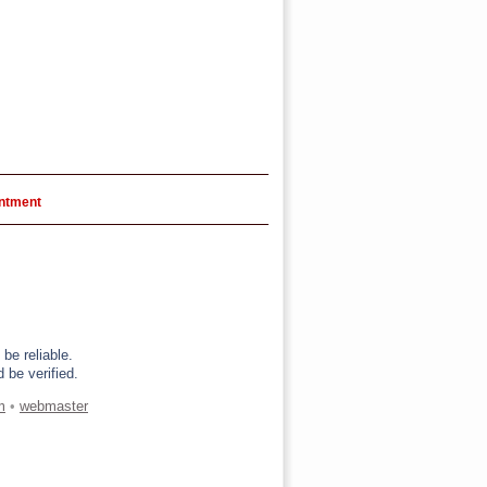
intment
be reliable.
 be verified.
m
•
webmaster