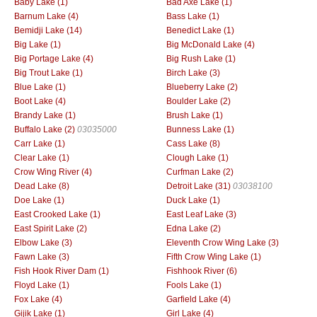
Baby Lake (1)
Bad Axe Lake (1)
Barnum Lake (4)
Bass Lake (1)
Bemidji Lake (14)
Benedict Lake (1)
Big Lake (1)
Big McDonald Lake (4)
Big Portage Lake (4)
Big Rush Lake (1)
Big Trout Lake (1)
Birch Lake (3)
Blue Lake (1)
Blueberry Lake (2)
Boot Lake (4)
Boulder Lake (2)
Brandy Lake (1)
Brush Lake (1)
Buffalo Lake (2)
03035000
Bunness Lake (1)
Carr Lake (1)
Cass Lake (8)
Clear Lake (1)
Clough Lake (1)
Crow Wing River (4)
Curfman Lake (2)
Dead Lake (8)
Detroit Lake (31)
03038100
Doe Lake (1)
Duck Lake (1)
East Crooked Lake (1)
East Leaf Lake (3)
East Spirit Lake (2)
Edna Lake (2)
Elbow Lake (3)
Eleventh Crow Wing Lake (3)
Fawn Lake (3)
Fifth Crow Wing Lake (1)
Fish Hook River Dam (1)
Fishhook River (6)
Floyd Lake (1)
Fools Lake (1)
Fox Lake (4)
Garfield Lake (4)
Gijik Lake (1)
Girl Lake (4)