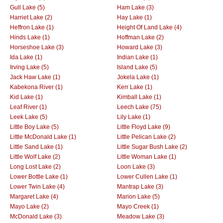
Gull Lake (5)
Ham Lake (3)
Harriet Lake (2)
Hay Lake (1)
Heffron Lake (1)
Height Of Land Lake (4)
Hinds Lake (1)
Hoffman Lake (2)
Horseshoe Lake (3)
Howard Lake (3)
Ida Lake (1)
Indian Lake (1)
Irving Lake (5)
Island Lake (5)
Jack Haw Lake (1)
Jokela Lake (1)
Kabekona River (1)
Kerr Lake (1)
Kid Lake (1)
Kimball Lake (1)
Leaf River (1)
Leech Lake (75)
Leek Lake (5)
Lily Lake (1)
Little Boy Lake (5)
Little Floyd Lake (9)
Little McDonald Lake (1)
Little Pelican Lake (2)
Little Sand Lake (1)
Little Sugar Bush Lake (2)
Little Wolf Lake (2)
Little Woman Lake (1)
Long Lost Lake (2)
Loon Lake (3)
Lower Bottle Lake (1)
Lower Cullen Lake (1)
Lower Twin Lake (4)
Mantrap Lake (3)
Margaret Lake (4)
Marion Lake (5)
Mayo Lake (2)
Mayo Creek (1)
McDonald Lake (3)
Meadow Lake (3)