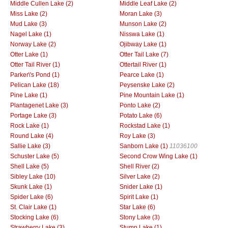
Middle Cullen Lake (2)
Middle Leaf Lake (2)
Miss Lake (2)
Moran Lake (3)
Mud Lake (3)
Munson Lake (2)
Nagel Lake (1)
Nisswa Lake (1)
Norway Lake (2)
Ojibway Lake (1)
Otter Lake (1)
Otter Tail Lake (7)
Otter Tail River (1)
Ottertail River (1)
Parker\'s Pond (1)
Pearce Lake (1)
Pelican Lake (18)
Peysenske Lake (2)
Pine Lake (1)
Pine Mountain Lake (1)
Plantagenet Lake (3)
Ponto Lake (2)
Portage Lake (3)
Potato Lake (6)
Rock Lake (1)
Rockstad Lake (1)
Round Lake (4)
Roy Lake (3)
Sallie Lake (3)
Sanborn Lake (1)
11036100
Schuster Lake (5)
Second Crow Wing Lake (1)
Shell Lake (5)
Shell River (2)
Sibley Lake (10)
Silver Lake (2)
Skunk Lake (1)
Snider Lake (1)
Spider Lake (6)
Spirit Lake (1)
St. Clair Lake (1)
Star Lake (6)
Stocking Lake (6)
Stony Lake (3)
Strawberry Lake (3)
Stump Lake (1)