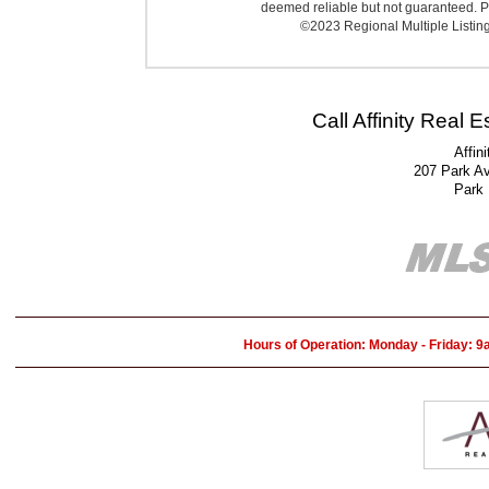
deemed reliable but not guaranteed. Pr
©2023 Regional Multiple Listing 
Call Affinity Real 
Affin
207 Park A
Park
Hours of Operation: Monday - Friday: 