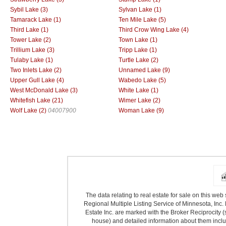
Sybil Lake (3)
Sylvan Lake (1)
Tamarack Lake (1)
Ten Mile Lake (5)
Third Lake (1)
Third Crow Wing Lake (4)
Tower Lake (2)
Town Lake (1)
Trillium Lake (3)
Tripp Lake (1)
Tulaby Lake (1)
Turtle Lake (2)
Two Inlets Lake (2)
Unnamed Lake (9)
Upper Gull Lake (4)
Wabedo Lake (5)
West McDonald Lake (3)
White Lake (1)
Whitefish Lake (21)
Wimer Lake (2)
Wolf Lake (2)
04007900
Woman Lake (9)
The data relating to real estate for sale on this we
Regional Multiple Listing Service of Minnesota, Inc. 
Estate Inc. are marked with the Broker Reciprocity (
house) and detailed information about them includ