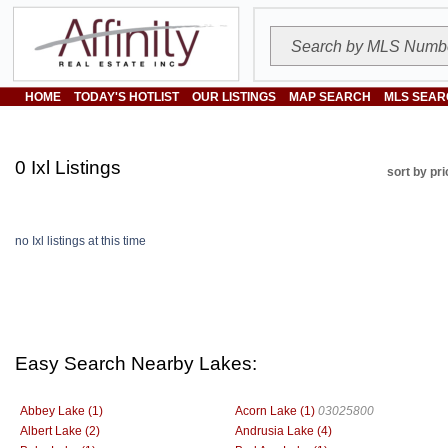
HOME
TODAY'S HOTLIST
OUR LISTINGS
MAP SEARCH
MLS SEAR
0 Ixl Listings
sort by pri
no Ixl listings at this time
Easy Search Nearby Lakes:
Abbey Lake (1)
Acorn Lake (1)
03025800
Albert Lake (2)
Andrusia Lake (4)