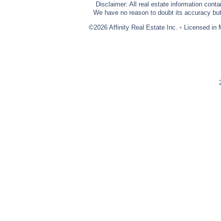
Disclaimer: All real estate information cont
We have no reason to doubt its accuracy but w
©2026 Affinity Real Estate Inc.
•
Licensed in 