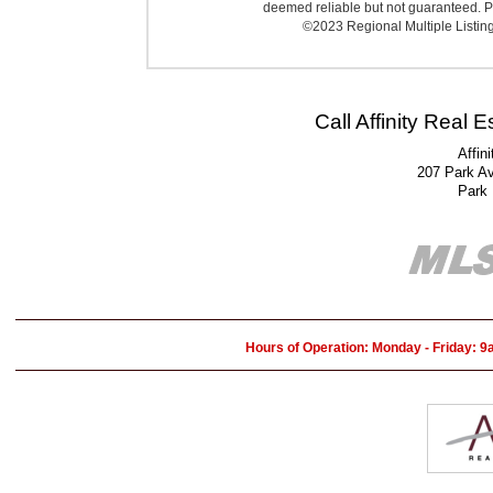
deemed reliable but not guaranteed. Pr
©2023 Regional Multiple Listing 
Call Affinity Real 
Affin
207 Park A
Park
Hours of Operation: Monday - Friday: 