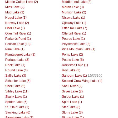
Middle Cullen Lake (2)
Middle Leaf Lake (2)
Miss Lake (2)
Moran Lake (3)
Mud Lake (3)
Munson Lake (2)
Nagel Lake (1)
Nisswa Lake (1)
Norway Lake (2)
Ojibway Lake (1)
Otter Lake (1)
Otter Tail Lake (7)
Otter Tail River (1)
Ottertail River (1)
Parker\'s Pond (1)
Pearce Lake (1)
Pelican Lake (18)
Peysenske Lake (2)
Pine Lake (1)
Pine Mountain Lake (1)
Plantagenet Lake (3)
Ponto Lake (2)
Portage Lake (3)
Potato Lake (6)
Rock Lake (1)
Rockstad Lake (1)
Round Lake (4)
Roy Lake (3)
Sallie Lake (3)
Sanborn Lake (1)
11036100
Schuster Lake (5)
Second Crow Wing Lake (1)
Shell Lake (5)
Shell River (2)
Sibley Lake (11)
Silver Lake (2)
Skunk Lake (1)
Snider Lake (1)
Spider Lake (6)
Spirit Lake (1)
St. Clair Lake (1)
Star Lake (6)
Stocking Lake (6)
Stony Lake (3)
Strawberry Lake (3)
Stump Lake (1)