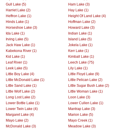
Gull Lake (5)
Ham Lake (3)
Harriet Lake (2)
Hay Lake (1)
Heffron Lake (1)
Height Of Land Lake (4)
Hinds Lake (1)
Hoffman Lake (2)
Horseshoe Lake (3)
Howard Lake (3)
Ida Lake (1)
Indian Lake (1)
Irving Lake (5)
Island Lake (5)
Jack Haw Lake (1)
Jokela Lake (1)
Kabekona River (1)
Kerr Lake (1)
Kid Lake (1)
Kimball Lake (1)
Leaf River (1)
Leech Lake (75)
Leek Lake (5)
Lily Lake (1)
Little Boy Lake (4)
Little Floyd Lake (9)
Little McDonald Lake (1)
Little Pelican Lake (2)
Little Sand Lake (1)
Little Sugar Bush Lake (2)
Little Wolf Lake (2)
Little Woman Lake (1)
Long Lost Lake (2)
Loon Lake (3)
Lower Bottle Lake (1)
Lower Cullen Lake (1)
Lower Twin Lake (4)
Mantrap Lake (3)
Margaret Lake (4)
Marion Lake (5)
Mayo Lake (2)
Mayo Creek (1)
McDonald Lake (3)
Meadow Lake (3)