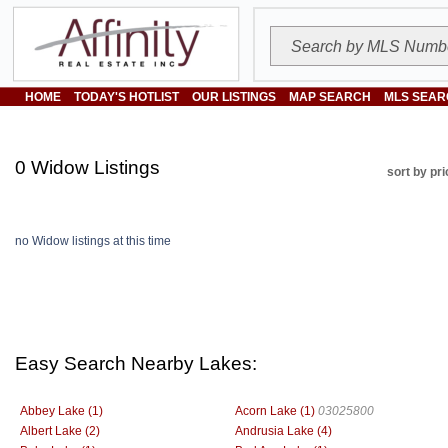
HOME
TODAY'S HOTLIST
OUR LISTINGS
MAP SEARCH
MLS SEAR
0 Widow Listings
sort by pri
no Widow listings at this time
Easy Search Nearby Lakes:
Abbey Lake (1)
Acorn Lake (1)
03025800
Albert Lake (2)
Andrusia Lake (4)