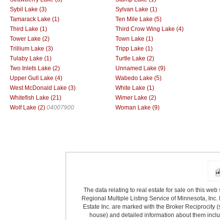
Sybil Lake (3)
Sylvan Lake (1)
Tamarack Lake (1)
Ten Mile Lake (5)
Third Lake (1)
Third Crow Wing Lake (4)
Tower Lake (2)
Town Lake (1)
Trillium Lake (3)
Tripp Lake (1)
Tulaby Lake (1)
Turtle Lake (2)
Two Inlets Lake (2)
Unnamed Lake (9)
Upper Gull Lake (4)
Wabedo Lake (5)
West McDonald Lake (3)
White Lake (1)
Whitefish Lake (21)
Wimer Lake (2)
Wolf Lake (2)
04007900
Woman Lake (9)
The data relating to real estate for sale on this we
Regional Multiple Listing Service of Minnesota, Inc. 
Estate Inc. are marked with the Broker Reciprocity (
house) and detailed information about them includ