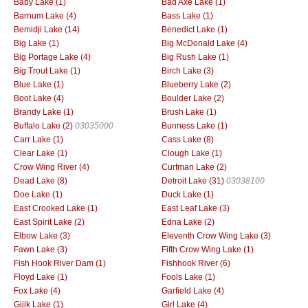
Baby Lake (1)
Bad Axe Lake (1)
Barnum Lake (4)
Bass Lake (1)
Bemidji Lake (14)
Benedict Lake (1)
Big Lake (1)
Big McDonald Lake (4)
Big Portage Lake (4)
Big Rush Lake (1)
Big Trout Lake (1)
Birch Lake (3)
Blue Lake (1)
Blueberry Lake (2)
Boot Lake (4)
Boulder Lake (2)
Brandy Lake (1)
Brush Lake (1)
Buffalo Lake (2)
03035000
Bunness Lake (1)
Carr Lake (1)
Cass Lake (8)
Clear Lake (1)
Clough Lake (1)
Crow Wing River (4)
Curfman Lake (2)
Dead Lake (8)
Detroit Lake (31)
03038100
Doe Lake (1)
Duck Lake (1)
East Crooked Lake (1)
East Leaf Lake (3)
East Spirit Lake (2)
Edna Lake (2)
Elbow Lake (3)
Eleventh Crow Wing Lake (3)
Fawn Lake (3)
Fifth Crow Wing Lake (1)
Fish Hook River Dam (1)
Fishhook River (6)
Floyd Lake (1)
Fools Lake (1)
Fox Lake (4)
Garfield Lake (4)
Gijik Lake (1)
Girl Lake (4)