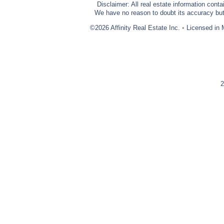
Disclaimer: All real estate information cont
We have no reason to doubt its accuracy but w
©2026 Affinity Real Estate Inc.
•
Licensed in 
2